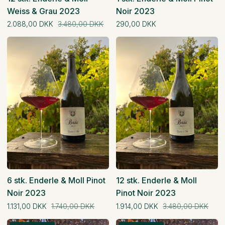
Weiss & Grau 2023
Noir 2023
Normal pris
Normal pris
2.088,00 DKK
3.480,00 DKK
290,00 DKK
6
12
stk.
stk.
6 stk. Enderle & Moll Pinot
12 stk. Enderle & Moll
Noir 2023
Pinot Noir 2023
Normal pris
Normal pris
1.131,00 DKK
1.740,00 DKK
1.914,00 DKK
3.480,00 DKK
1
6