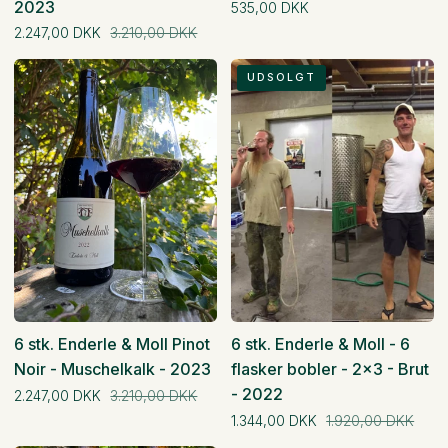
2023
Normal pris
535,00 DKK
Normal pris
2.247,00 DKK
3.210,00 DKK
6
6
UDSOLGT
stk.
stk.
6 stk. Enderle & Moll Pinot
6 stk. Enderle & Moll - 6
Noir - Muschelkalk - 2023
flasker bobler - 2x3 - Brut
- 2022
Normal pris
2.247,00 DKK
3.210,00 DKK
Normal pris
1.344,00 DKK
1.920,00 DKK