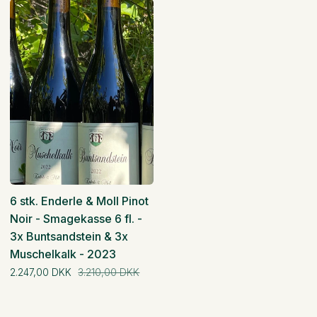
6
stk.
6 stk. Enderle & Moll Pinot
Noir - Smagekasse 6 fl. -
3x Buntsandstein & 3x
Muschelkalk - 2023
Normal pris
2.247,00 DKK
3.210,00 DKK