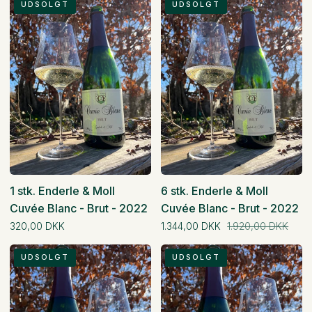
UDSOLGT
UDSOLGT
stk.
stk.
1 stk. Enderle & Moll
6 stk. Enderle & Moll
Cuvée Blanc - Brut - 2022
Cuvée Blanc - Brut - 2022
Normal pris
Normal pris
320,00 DKK
1.344,00 DKK
1.920,00 DKK
1
6
UDSOLGT
UDSOLGT
stk.
stk.