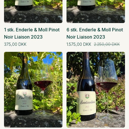
1 stk. Enderle & Moll Pinot
6 stk. Enderle & Moll Pinot
Noir Liaison 2023
Noir Liaison 2023
Normal pris
Normal pris
375,00 DKK
1.575,00 DKK
2.250,00 DKK
12
1
stk.
stk.