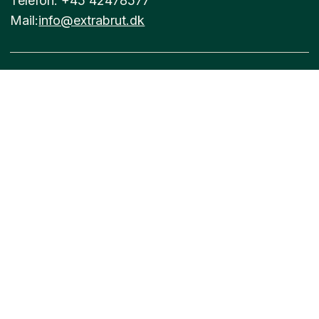
Telefon: +45 42478577
Mail:
info@extrabrut.dk
Forsalg
Handelsbetingelser
Champagne
Vinbønder
Naturvin
Blog
Hvidvin
Min side