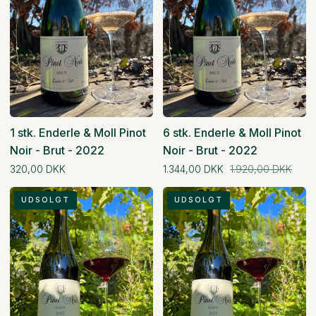
1 stk. Enderle & Moll Pinot
6 stk. Enderle & Moll Pinot
Noir - Brut - 2022
Noir - Brut - 2022
Normal pris
Normal pris
320,00 DKK
1.344,00 DKK
1.920,00 DKK
1
6
UDSOLGT
UDSOLGT
stk.
stk.