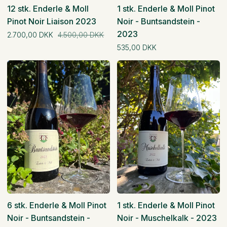
12 stk. Enderle & Moll
1 stk. Enderle & Moll Pinot
Pinot Noir Liaison 2023
Noir - Buntsandstein -
2023
Normal pris
2.700,00 DKK
4.500,00 DKK
Normal pris
535,00 DKK
6
1
stk.
stk.
6 stk. Enderle & Moll Pinot
1 stk. Enderle & Moll Pinot
Noir - Buntsandstein -
Noir - Muschelkalk - 2023