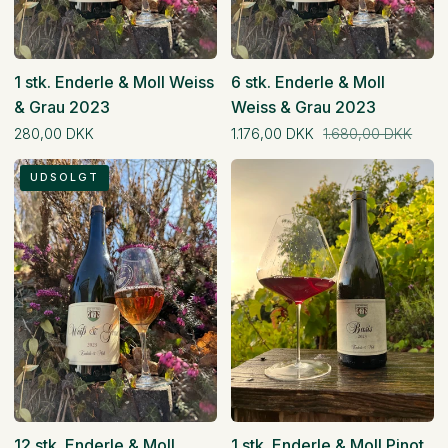
1 stk. Enderle & Moll Weiss
6 stk. Enderle & Moll
& Grau 2023
Weiss & Grau 2023
Normal pris
Normal pris
280,00 DKK
1.176,00 DKK
1.680,00 DKK
12
1
UDSOLGT
stk.
stk.
12 stk. Enderle & Moll
1 stk. Enderle & Moll Pinot