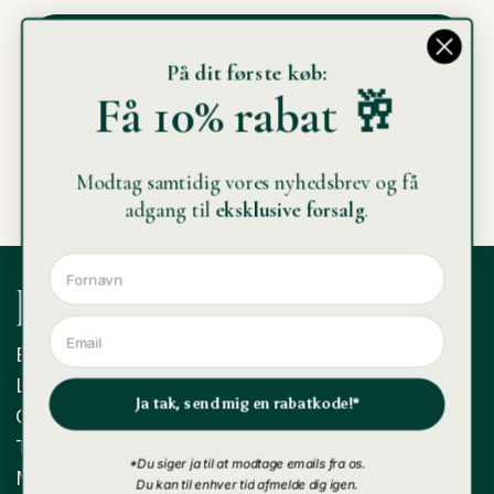
Ja, send mig en rabatkode!*
På dit første køb:
Få 10% rabat 🥂
*Du tilmelder dig vores nyhedsbrev, hvor du får adgang til
eksklusive forsalg, og de bedste tilbud. Du kan til enhver tid
afmelde dig igen.
Modtag samtidig vores nyhedsbrev og få
adgang til
eksklusive forsalg
.
Extra Brut Vinimport ApS
Landsbygaden 16 A, 8870 Langå
Ja tak, send mig en rabatkode!*
CVR: 42961825
Telefon: +45 42478577
*Du siger ja til at modtage emails fra os.
Mail:
info@extrabrut.dk
Du kan til enhver tid afmelde dig igen.