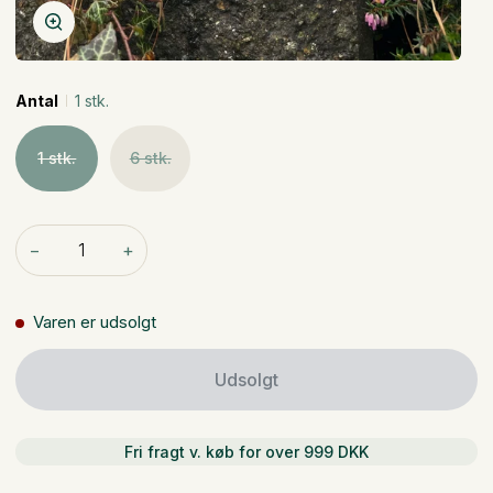
Zoom
Antal
1 stk.
1 stk.
6 stk.
−
+
Varen er udsolgt
Udsolgt
Fri fragt v. køb for over 999 DKK