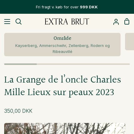
Hop
Fri fragt v. køb for over
999 DKK
til
indhold
In
Søg
Min
Konto
Område
Kayserberg, Ammerschwihr, Zellenberg, Rodern og
Ribeauvillé
La Grange de l’oncle Charles
Mille Lieux sur peaux 2023
350,00 DKK