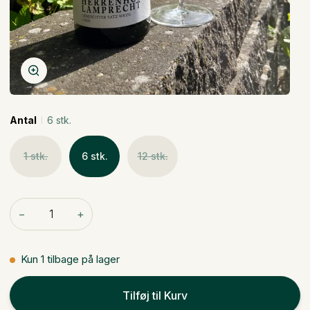
Zoom
Antal
6 stk.
1 stk.
6 stk.
12 stk.
−
+
Kun
1
tilbage på lager
Tilføj til Kurv