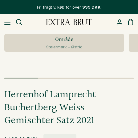
Hop
Fri fragt v. køb for over
999 DKK
til
indhold
In
Søg
Min
Konto
Område
Steiermark - Østrig
Herrenhof Lamprecht
Buchertberg Weiss
Gemischter Satz 2021