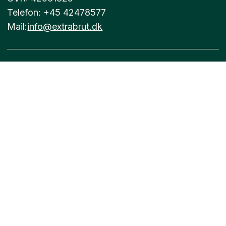
Telefon: +45 42478577
Mail:
info@extrabrut.dk
Forsalg
Handelsbetingelser
Champagne
Vinbønder
Naturvin
Blog